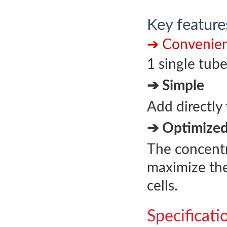
Key feature
➔ Convenie
1 single tube
➔ Simple
Add directly 
➔ Optimized
The concentr
maximize the
cells.
Specificati