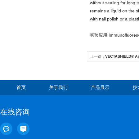
without sealing for long
remains a liquid on the s
with nail polish or a plas
实验应用:Immunofluorescence
上一篇：
VECTASHIELD® Ant
with DA
首页
关于我们
产品展示
技
在线咨询