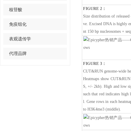
FIGURE 2：
核苷酸
Size distribution of relea
ve. Excised DNA is highly e
免疫组化
nt 150 bp nucleosomes + seq
表观遗传学
代理品牌
FIGURE 3：
CUT&RUN genome-wide heat
Heatmaps show CUT&RUN sign
S, +/- 2kb). High and low si
such that red indicates high
l. Gene rows in each heatmap
to H3K4me3 (middle).