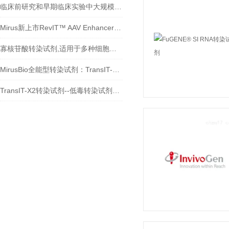
临床前研究和早期临床实验中大规模生产重组腺相关病毒/慢病毒的理想工具
Mirus新上市RevIT™ AAV Enhancer， 提高AAV产量的又一利器！
寡核苷酸转染试剂,适用于多种细胞类型的寡核苷酸转染试剂
MirusBio全能型转染试剂：TransIT-X2®应对多种核酸/蛋白及细胞类型
TransIT-X2转染试剂--低毒转染试剂产品介绍