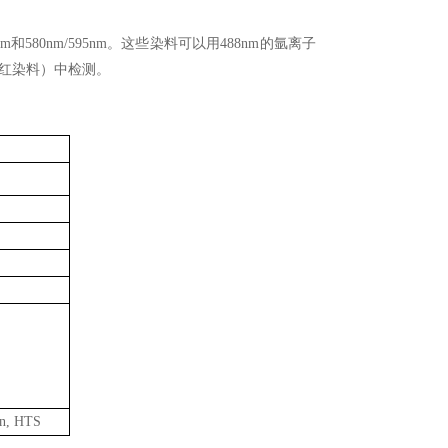
和580nm/595nm。这些染料可以用488nm的氩离子
氧红染料）中检测。
on, HTS