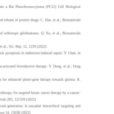
ate a Rat Pheochromocytoma (PC12) Cell Biological
d release of protein drugs: C. Han, et al.; Biomaterials
f orthotopic glioblastoma: Q. Xu, et al.; Biomaterials
et al.; Sci. Rep. 12, 1230 (2022)
lock pyroptosis in endotoxin-induced sepsis: Y. Chen, et
-activated bioreductive therapy: Y. Dong, et al.; Drug
ry for enhanced photo-gene therapy towards glioma: R.
therapy for targeted breast cancer therapy by a cancer-
rials 283, 121559 (2022)
icals generation: A cascaded hierarchical targeting and
faces 14, 13038 (2022)