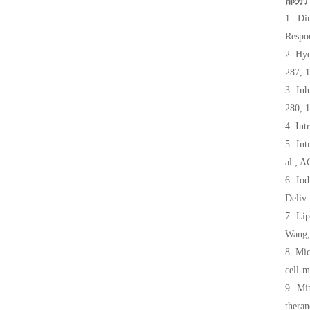
部分
1. Di
Respon
2. Hyd
287, 
3. Inh
280, 
4. Int
5. Int
al.; 
6. Iod
Deliv.
7. Lip
Wang, 
8. Mic
cell-m
9. Mit
theran