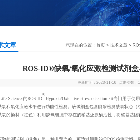
术文章
您现在的位置：
首页
>
技术文章
> R
ROS-ID®缺氧/氧化应激检测试剂
更新时间：2023-11-16 点击次数：1
®
Life Sciences
的
ROS-I
D
Hypoxia/Oxidative stress detection kit
专门用于
使
缺氧和氧化应激水平进行功能性检测。该试剂盒
包含
能够检测缺氧状态（
缺氧的染料（红色）利用缺氧细胞中存在的硝基还原酶活性，将硝基基团转
。
应激检测试剂（绿色）是一种非荧光的、可透过细胞的总ROS检测染料，