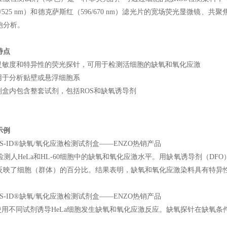
0/525 nm）和德克萨斯红（596/670 nm）滤光片的宽场荧光显微镜、
胞分析。
特点
高灵敏度和特异性的荧光探针，可用于检测活细胞的缺氧和氧化应激
用于分析贴壁或悬浮细胞系
剂盒内包含整套试剂，包括ROS和缺氧诱导剂
示例
 检测人HeLa和HL-60细胞中的缺氧和氧化应激水平。用缺氧诱导剂（DFO）
反映了细胞（群体）的百分比。结果表明，缺氧和氧化应激染料具有特异
.使用不同试剂诱导HeLa细胞发生缺氧和氧化应激反应。缺氧探针在缺氧