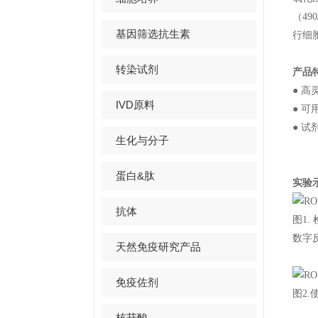
（49
基因筛选抗生素
行细
转染试剂
产品
● 
IVD原料
●
可
●
试
生化与分子
蛋白&肽
实验
抗体
图1.
数字
天然免疫研究产品
免疫佐剂
图2
核苷酸