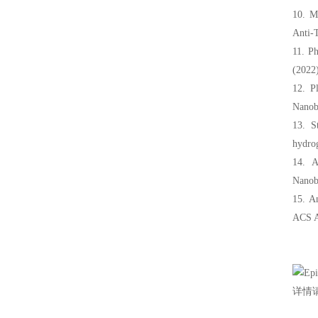
10. M
Anti-T
11. Ph
(2022
12. P
Nanob
13. S
hydrog
14. A
Nanob
15. An
ACS A
详情请