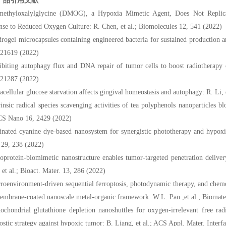
产品引用文献
methyloxalylglycine (DMOG), a Hypoxia Mimetic Agent, Does Not Replic
se to Reduced Oxygen Culture: R. Chen, et al.; Biomolecules 12, 541 (2022)
rogel microcapsules containing engineered bacteria for sustained production an
121619 (2022)
ibiting autophagy flux and DNA repair of tumor cells to boost radiotherapy o
121287 (2022)
racellular glucose starvation affects gingival homeostasis and autophagy: R. Li, 
rinsic radical species scavenging activities of tea polyphenols nanoparticles b
ACS Nano 16, 2429 (2022)
inated cyanine dye-based nanosystem for synergistic phototherapy and hypoxia
 29, 238 (2022)
oprotein-biomimetic nanostructure enables tumor-targeted penetration delive
et al.; Bioact. Mater. 13, 286 (2022)
roenvironment-driven sequential ferroptosis, photodynamic therapy, and chemo
embrane-coated nanoscale metal-organic framework: W.L. Pan ,et al.; Biomate
ochondrial glutathione depletion nanoshuttles for oxygen-irrelevant free rad
ostic strategy against hypoxic tumor: B. Liang, et al.; ACS Appl. Mater. Inter