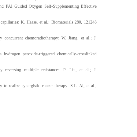
nd PAI Guided Oxygen Self-Supplementing Effective
capillaries: K. Haase, et al.; Biomaterials 280, 121248
y concurrent chemoradiotherapy: W. Jiang, et al.; J.
a hydrogen peroxide-triggered chemically-crosslinked
reversing multiple resistances: P. Liu, et al.; J.
to realize synergistic cancer therapy: S.L. Ai, et al.;