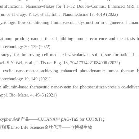
ultifunctional Nanosnowflakes for T1-T2 Double-Contrast Enhanced MRI a
umor Therapy: Y. Lv, et al.; Int. J. Nanomedicine 17, 4619 (2022)
ysiologic flow-conditioning limits vascular dysfunction in engineered human 
)
latinum prodrug nanoparticles inhibiting tumor recurrence and metastasis b
iotechnology 20, 129 (2022)
trategy for improving cell-mediated vascularized soft tissue formation in 
el: S.Y. Wei, et al.; J. Tissue. Eng. 13, 20417314221084096 (2022)
 cyclic nano-reactor achieving enhanced photodynamic tumor therapy by 
iotechnology 19, 149 (2021)
 albumin-based therapeutic nanosystem for photosensitizer/protein co-delivery 
ppl. Bio. Mater. 4, 4946 (2021)
联系Enzo Life Sciences金牌代理——欣博盛生物