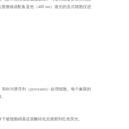
共聚焦显微镜或配备蓝色（488 nm）激光的流式细胞仪进
和ROS诱导剂（pyocyanin）处理细胞。每个象限的
性。
条件下被细胞硝基还原酶转化后观察到红色荧光。