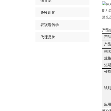
图3.
免疫组化
激光
表观遗传学
产品
产品
代理品牌
产品
别名
规格
短期
长期
试剂
应用