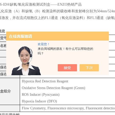
氧化应激（A）和缺氧（B）检测染料的吸收峰和发射峰分别为504nm/524nm
器激发，并在流式细胞仪上的FL1通道（氧化应激染料）和FL3通道（缺
信息
货号
ENZ-51042-0125/ ENZ-51042-K500
®
欢迎您！
名称
ROS-I
D
Hypoxia/Oxidative stress detection kit
来自局域网的朋友！有什么可以帮助您的
吗？
ROS / Nitroreductrase
1*125tests/1*500tests
保存
-20°C
保存
-20°C
Hypoxia Red Detection Reagent
Oxidative Stress Detection Reagent (Green)
盒组分
ROS Inducer (Pyocyanin)
Hypoxia Inducer (DFO)
Flow Cytometry, Fluorescence microscopy, Fluorescent detecti