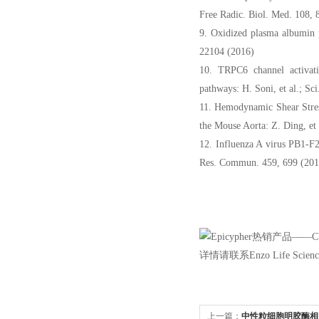
Free Radic. Biol. Med. 108, 
9. Oxidized plasma albumin pr
22104 (2016)
10. TRPC6 channel activati
pathways: H. Soni, et al.; Sc
11. Hemodynamic Shear Stre
the Mouse Aorta: Z. Ding, et 
12. Influenza A virus PB1-F2 i
Res. Commun. 459, 699 (201
详情请联系Enzo Life Sc
上一篇：
中性粒细胞明胶酶相