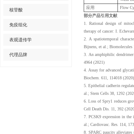
应用
Flow Cy
核苷酸
部分产品引用文献
1. Rational design of mitoc
免疫组化
therapy of cancer: I. Echevar
2. A spatiotemporal characte
表观遗传学
Bijnens, et al.; Biomolecules
代理品牌
3. An amphiphilic dendrimer 
4964 (2021)
4. Assay for advanced glycatio
Biochem. 611, 114018 (2020
5. Epithelial cadherin regula
al.; Stem Cells 38, 1292 (202
6. Loss of Spry1 reduces gr
Cell Death Dis. 11, 392 (202
7. PCSK9 expression in the i
al.; Cardiovasc. Res. 114, 17
8. SPARC paucity alleviates s