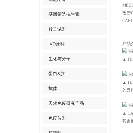
ME
改善C
基因筛选抗生素
CA
转染试剂
IVD原料
产品
生化与分子
▲ F
蛋白&肽
▲ F
抗体
的受
天然免疫研究产品
▲ C
免疫佐剂
其更
核苷酸