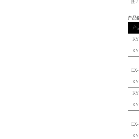
↑ 图
产品
产
KYD
KY
KY
EX
KYD
KYD
KY
KY
EX
KYD