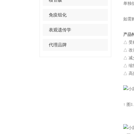
单独使
免疫组化
如需
表观遗传学
产品
△
受
代理品牌
△
改
△
减
△
△
高
↑ 图