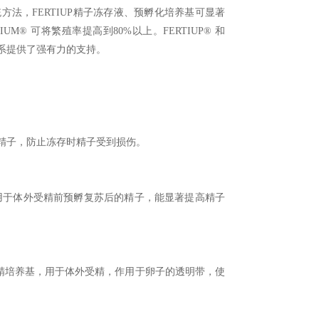
方法，FERTIUP精子冻存液、预孵化培养基可显著
IUM® 可将繁殖率提高到80%以上。FERTIUP® 和
品系提供了强有力的支持。
液，用于冻存精子，防止冻存时精子受到损伤。
鼠精子预孵培养基，用于体外受精前预孵复苏后的精子，能显著提高精子
-EX) →小鼠体外受精培养基，用于体外受精，作用于卵子的透明带，使