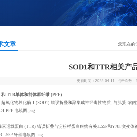
术文章
您现在的
SOD1和TTR相关产
更新时间：2025-04-11 点击次数：
1 和 TTR单体和前体原纤维 (PFF)
Zn 超氧化物歧化酶 1 (SOD1) 错误折叠和聚集成神经毒性物质, 与肌萎-缩侧索
素运载蛋白 (TTR) 错误折叠与淀粉样蛋白疾病有关.L55P和Y78F突变