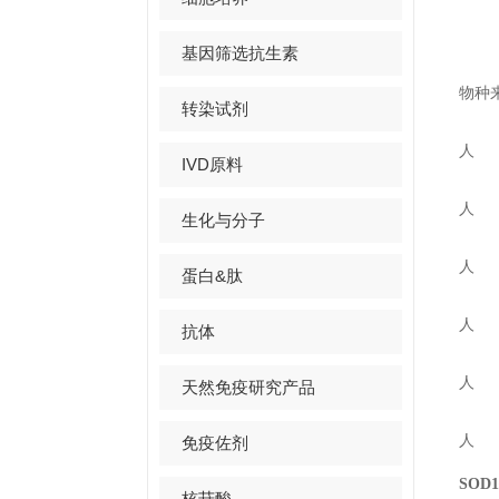
基因筛选抗生素
物种
转染试剂
人
IVD原料
人
生化与分子
人
蛋白&肽
人
抗体
人
天然免疫研究产品
人
免疫佐剂
SOD
核苷酸