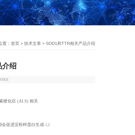
位置：
首页
>
技术文章
> SOD1和TTR相关产品介绍
品介绍
939次
硬化症 (ALS) 相关.
体都会促进淀粉样蛋白生成.
1,2