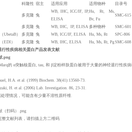
科隆性
宿主
适用应用
适用物种
目录号
WB, IHC, ICC/IF, IP,
Hu, Rt, Ms,
多克隆
兔
SMC-615
ELISA
Bv, Fu
多克隆
兔
WB, IHC, IP, ELISA
多种物种
SMC-601
（UbetaB）
多克隆
兔
WB, ICC/IF, ELISA
Hu, Ms, Rt
SPC-806
1（EDI）
多克隆
兔
WB, IHC, ELISA
Hu, Ms, Rt, Pg
SMC-608
退行性疾病相关蛋白产品发表文献
essMarq的 α突触核蛋白, tau, 和 β淀粉样肽蛋白被用于大量的神经
uel, H.A. et al. (1999) Biochem. 38(41):13560-73.
zaki, H. et al. (2006) Lab. Investigation. 86, 23-31.
根据处理情况，可能含有少量不溶性原纤维.
完整文献列表，请扫描上方二维码