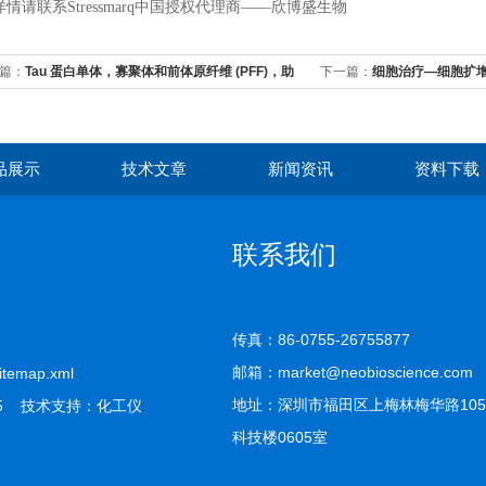
情请联系Stressmarq中国授权代理商——欣博盛生物
篇：
Tau 蛋白单体，寡聚体和前体原纤维 (PFF)，助
下一篇：
细胞治疗—细胞扩
学研究
品展示
技术文章
新闻资讯
资料下载
联系我们
传真：86-0755-26755877
邮箱：market@neobioscience.com
itemap.xml
地址：深圳市福田区上梅林梅华路10
5 技术支持：
化工仪
科技楼0605室