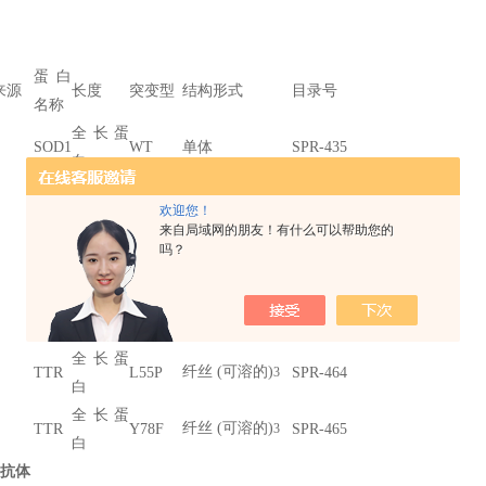
蛋白
来源
长度
突变型
结构形式
目录号
名称
全长蛋
SOD1
WT
单体
SPR-435
白
全长蛋
SOD1
WT
前体原纤维
SPR-470
欢迎您！
白
来自局域网的朋友！有什么可以帮助您的
全长蛋
吗？
TTR
L55P
单体
SPR-451
白
全长蛋
TTR
Y78F
单体
SPR-452
白
全长蛋
纤丝 (可溶的)
TTR
L55P
SPR-464
3
白
全长蛋
纤丝 (可溶的)
TTR
Y78F
SPR-465
3
白
1抗体