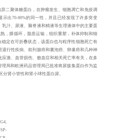
一种广泛表达的异二聚体糖蛋白，在肿瘤发生、细胞凋亡和免疫调
出70-80%的同一性，并且已经发现了许多突变
、乳汁、尿液、脑脊液和精液等生理液体中的主要蛋
成熟，膜循环，脂质运输，组织重塑，补体抑制和细
白稳定在可折叠状态，该蛋白也与程序性细胞死亡有
脏退行性疾病、前列腺癌和囊泡癌、卵巢癌和几种神
化应激、血管损伤、败血症和相关死亡率有关，在多
管理局和欧洲药品管理局已批准将尿簇集蛋白作为监
区分肾小管性和肾小球性蛋白尿。
AG4,
 SP-
SGP-