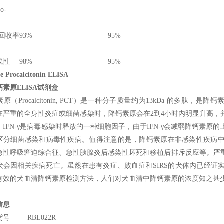
to-
/回收率
93%
95%
线性
98%
95%
e Procalcitonin ELISA
素原ELISA试剂盒
原（Procalcitonin, PCT）是一种分子质量约为13kDa 的多
在严重的全身性炎症或细菌感染时，降钙素原会在2到4小时内明显升高，并
。IFN-γ是病毒感染时释放的一种细胞因子，由于IFN-γ会减弱降钙素
区分细菌感染和病毒性疾病。值得注意的是，降钙素原在非感染性疾病
急性呼吸窘迫综合征、急性胰腺炎后感染性坏死和移植后排斥反应等。严重的
犬会因相关疾病死亡。虽然在患有炎症、败血症和SIRS的犬体内已经证实
有效的犬血清降钙素原检测方法，人们对犬血清中降钙素原的浓度知之甚
信息
货号
RBL022R