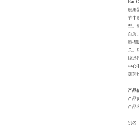
Rat 
簇集蛋
节中
型。
白质
胞-
关。
经退
中心
测药
产品
产品
产品
别名