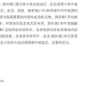
，胱抑素C通过肾小球自由滤过，在近端肾小管中被
。血清、精液、脑脊液(CSF)和滑液中均可检测到
肾功能最重要的内源性血清标志物。胱抑素C评估能
下降，对肾病高危患者尤其有用。胱抑素C和半胱氨酸
素C淀粉样血管病有关。自身免疫性疾病患者体内的
危险因素。在兽医学研究中，血清 胱抑素C对犬肾衰
也在小鼠和大鼠的视网膜中被鉴定、定量和定位。
de,