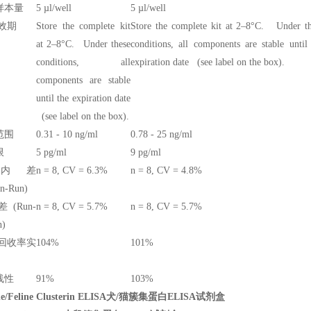
样本量
5 µl/well
5 µl/well
效期
Store the complete kit
Store the complete kit at 2–8°C. Under th
at 2–8°C. Under these
conditions, all components are stable until
conditions, all
expiration date (see label on the box).
components are stable
until the expiration date
(see label on the box).
范围
0.31 - 10 ng/ml
0.78 - 25 ng/ml
限
5 pg/ml
9 pg/ml
内差
n = 8, CV = 6.3%
n = 8, CV = 4.8%
in-Run)
 (Run-
n = 8, CV = 5.7%
n = 8, CV = 5.7%
n)
/回收率实
104%
101%
线性
91%
103%
ne/Feline Clusterin ELISA犬/猫簇集蛋白ELISA试剂盒