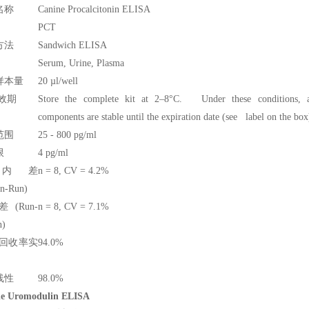
名称
Canine Procalcitonin ELISA
PCT
方法
Sandwich ELISA
Serum, Urine, Plasma
样本量
20 µl/well
效期
Store the complete kit at 2–8°C. Under these conditions, a
components are stable until the expiration date (see label on the box
范围
25 - 800 pg/ml
限
4 pg/ml
内差
n = 8, CV = 4.2%
in-Run)
 (Run-
n = 8, CV = 7.1%
n)
/回收率实
94.0%
线性
98.0%
ne Uromodulin ELISA