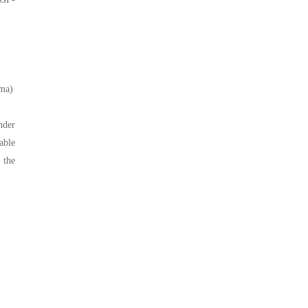
sma)
nder
able
 the