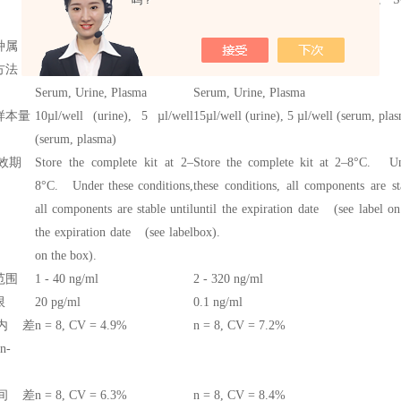
吗？
2, Testosterone-repressed prostate message 2, TRPM-2
种属
犬，猫
大鼠
方法
Sandwich ELISA
Serum, Urine, Plasma
Serum, Urine, Plasma
样本量
10µl/well (urine), 5 µl/well
15µl/well (urine), 5 µl/well (serum, pla
(serum, plasma)
效期
Store the complete kit at 2–
Store the complete kit at 2–8°C. U
8°C. Under these conditions,
these conditions, all components are st
all components are stable until
until the expiration date (see label on
the expiration date (see label
box).
on the box).
范围
1 - 40 ng/ml
2 - 320 ng/ml
限
20 pg/ml
0.1 ng/ml
内差
n = 8, CV = 4.9%
n = 8, CV = 7.2%
n-
间差
n = 8, CV = 6.3%
n = 8, CV = 8.4%