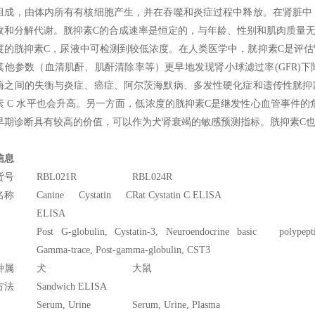
组成，由体内所有有核细胞产生，并在吞噬和炎症过程中释放。在肾脏中
收和分解代谢。胱抑素C的合成速率是恒定的，与年龄、性别和肌肉质量无关
度的胱抑素C，尿液中可检测到较低浓度。在人类医学中，胱抑素C是评估
其他参数（血清肌酐、肌酐清除率等）更早地发现肾小球滤过率(GFR)
酶之间的失衡与炎症、癌症、阿尔茨海默病、多发性硬化症和遗传性胱抑
素 C 水平也会升高。另一方面，低浓度的胱抑素C是继发性心血管事件的
早期诊断具有较高的价值，可以作为犬肾衰竭的敏感预测指标。胱抑素C
信息
货号
RBL021R
RBL024R
名称
Canine Cystatin C
Rat Cystatin C ELISA
ELISA
Post G-globulin, Cystatin-3, Neuroendocrine basic polypepti
Gamma-trace, Post-gamma-globulin, CST3
种属
犬
大鼠
方法
Sandwich ELISA
Serum, Urine
Serum, Urine, Plasma