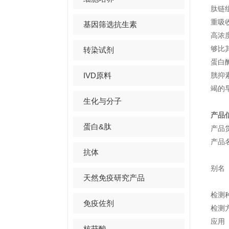
肽链
重吸
基因筛选抗生素
高浓
够比
转染试剂
蛋白
IVD原料
胱抑
竭的
生化与分子
产品
蛋白&肽
产品
产品
抗体
别名
天然免疫研究产品
检测
免疫佐剂
检测
应用
核苷酸