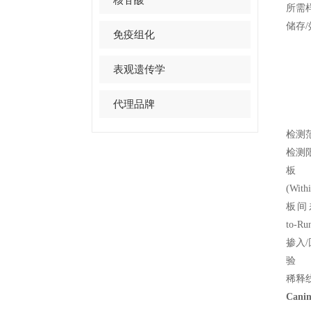
所需
储存/
免疫组化
表观遗传学
代理品牌
检测
检测
板
(With
板间差
to-Ru
掺入
验
稀释
Cani