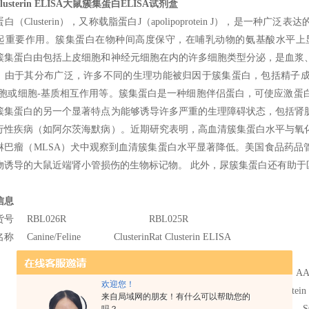
Clusterin ELISA大鼠簇集蛋白ELISA试剂盒
白（Clusterin），又称载脂蛋白J（apolipoprotein J），是
起重要作用。簇集蛋白在物种间高度保守，在哺乳动物的氨基酸水平上显示
簇集蛋白由包括上皮细胞和神经元细胞在内的许多细胞类型分泌，是血浆
。由于其分布广泛，许多不同的生理功能被归因于簇集蛋白，包括精子
细胞或细胞-基质相互作用等。簇集蛋白是一种细胞伴侣蛋白，可使应激蛋
簇集蛋白的另一个显著特点为能够诱导许多严重的生理障碍状态，包括肾
行性疾病（如阿尔茨海默病）。近期研究表明，高血清簇集蛋白水平与氧
淋巴瘤（MLSA）犬中观察到血清簇集蛋白水平显著降低。美国食品药品
物诱导的大鼠近端肾小管损伤的生物标记物。 此外，尿簇集蛋白还有助于
信息
货号
RBL026R
RBL025R
名称
Canine/Feline Clusterin
Rat Clusterin ELISA
ELISA
Apolipoprotein J, Apo J, Aging-associated gene 4 protein, A
欢迎您！
Complement cytolysis inhibitor, CLI, Complement-associated protein
来自局域网的朋友！有什么可以帮助您的
40,40, Ku70-binding protein 1, NA1/NA2, Sulfated glycoprotein 2, 