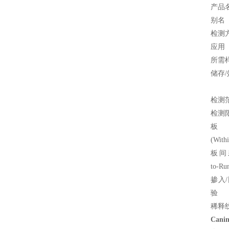
产品
别名
检测
应用
所需
储存/
检测
检测
板
(With
板间差
to-Ru
掺入
验
稀释
Cani