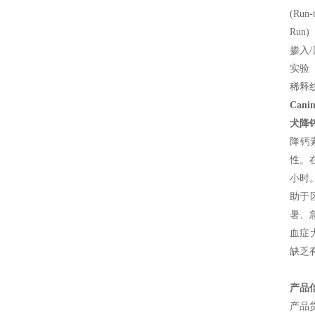
(Run-
Run)
掺入
实验
稀释
Canin
犬降钙
降钙素
性。
小时
助于
暑、
血症
缺乏
产品
产品