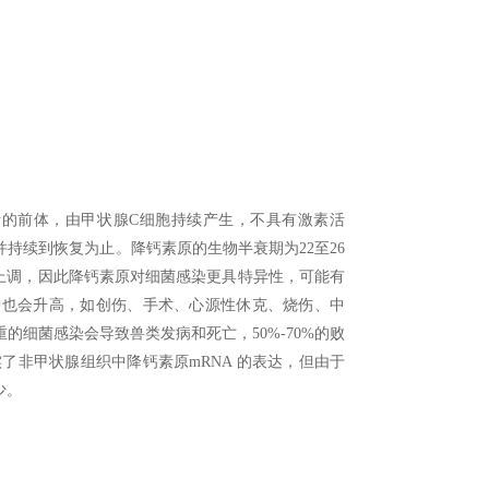
肽，是降钙素的前体，由甲状腺C细胞持续产生，不具有激素活
持续到恢复为止。降钙素原的生物半衰期为22至26
原的上调，因此降钙素原对细菌感染更具特异性，可能有
中也会升高，如创伤、手术、心源性休克、烧伤、中
细菌感染会导致兽类发病和死亡，50%-70%的败
了非甲状腺组织中降钙素原mRNA 的表达，但由于
少。