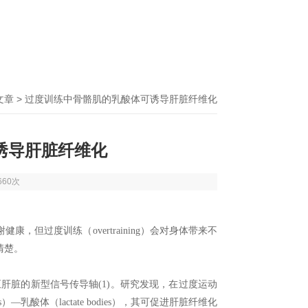
文章
> 过度训练中骨骼肌的乳酸体可诱导肝脏纤维化
诱导肝脏纤维化
660次
但过度训练（overtraining）会对身体带来不
清楚。
骨骼肌至肝脏的新型信号传导轴(1)。研究发现，在过度运动
EVs）—乳酸体（lactate bodies），其可促进肝脏纤维化