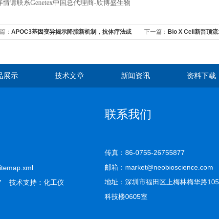
情请联系Genetex中国总代理商-欣博盛生物
篇：
APOC3基因变异揭示降脂新机制，抗体疗法或
下一篇：
Bio X Cell新晋
血管疾病带来革命性治疗
品展示
技术文章
新闻资讯
资料下载
联系我们
传真：86-0755-26755877
邮箱：market@neobioscience.com
itemap.xml
地址：深圳市福田区上梅林梅华路10
7 技术支持：
化工仪
科技楼0605室