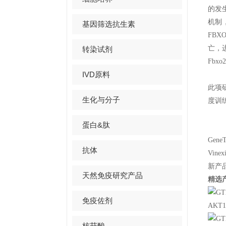
的发
机制
基因筛选抗生素
FBX
亡，进
转染试剂
Fb
IVD原料
此项
生化与分子
度训
蛋白&肽
Ge
抗体
Vin
新产
天然免疫研究产品
精选
免疫佐剂
AKT1 
核苷酸