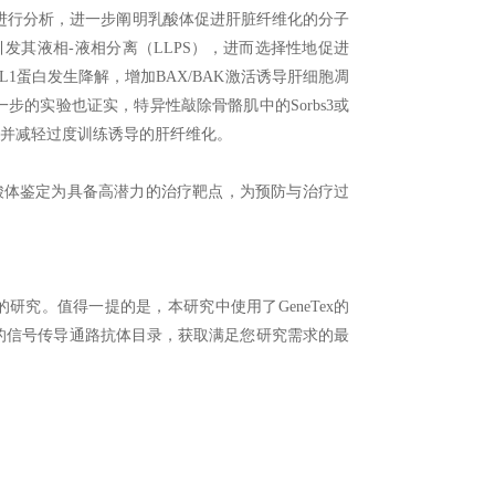
进行分析，进一步阐明乳酸体促进肝脏纤维化的分子
化，引发其液相-液相分离（LLPS），进而选择性地促进
CL1蛋白发生降解，增加BAX/BAK激活诱导肝细胞凋
纤维化。进一步的实验也证实，特异性敲除骨骼肌中的Sorbs3或
成并减轻过度训练诱导的肝纤维化。
酸体鉴定为具备高潜力的治疗靶点，为预防与治疗过
研究。值得一提的是，本研究中使用了GeneTex的
我们精心规划的信号传导通路抗体目录，获取满足您研究需求的最