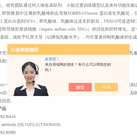
生。研究团队通过对人体临床队列、小鼠过度训练模型以及体外功能实验
，即骨骼肌中过量的乳酸堆积会导致SORBS3/Vinexin 蛋白发生乳酸
O2 蛋白分选到SEVs，即乳酸体。乳酸体运送至肝脏后，FBXO2可促进M
而导致肝星状细胞（hepatic stellate cells, HSCs）的活化和肝
xo2基因，或给予红景天苷（以降低乳酸水平），均可显著抑制乳酸体的生
研究不仅揭示了骨骼肌代谢压力诱导肝脏纤维化的新机制，并首-次将乳
欢迎您！
练相关肝损伤提供了新方向和临床转化契机。
来自局域网的朋友！有什么可以帮助您的
吗？
neTex一直致力于提供高品质的抗体产品，以支持细胞信号传导与疾病机制的
exin抗体[N3C2]（GTX115362）。欢-迎-访-问GeneTex，探索
品信息。
产品
antibody [HL1145] (GTX636416)