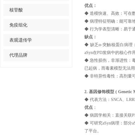
优点：
核苷酸
◆ 造模快速、高效：可在
◆ 病理特征明确：能可靠
免疫组化
◆ 行为学表型清晰：易于
缺点：
表观遗传学
◆ 缺乏α-突触核蛋白病理
aSyn在PD发病中的核心作
代理品牌
◆ 急性损伤，非渐进性：
已起病，而毒素模型无法用
◆ 非特异性毒性：高剂量
2. 基因修饰模型 ( Genetic M
◆ 代表方法：SNCA、LRR
优点
：
◆ 病因学相关：直接关联
◆ 可研究aSyn病理：部分
了平台。