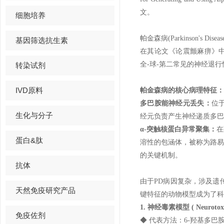
文。
细胞培养
帕金森病(Parkinson'
基因筛选抗生素
在其论文《论震颤麻痹》
全-球-第二常见的神经退行
转染试剂
IVD原料
帕金森病的核心病理特征：
多巴胺能神经元丢失：
位于
生化与分子
经元负责产生神经递质多巴胺(
α-突触核蛋白异常聚集：
在
蛋白&肽
溶性的包涵体，被称为路易小体(
的关键机制。
抗体
由于PD病因复杂，涉及遗
天然免疫研究产品
键特征的动物模型成为了科
1. 神经毒素模型 ( Neurotoxi
免疫佐剂
◆ 代表方法：6-羟基多巴胺(6