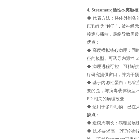
4. Stressmarq活性α-
◆ 代表方法：将体外制备的重组
PFFs作为“种子"，被神
接逐步播散，最终导致黑质
优点：
◆ 高度模拟核心病理：同时
征的模型。可诱导内源性 aS
◆ 病理进程可控：可精确控
疗研究提供窗口，并为干预
◆ 基于内源性蛋白：尽管注
要的是，与病毒载体模型不同
PD 相关的病理改变
◆ 适用于多种动物：已在
缺点：
◆ 造模周期长：病理发展
◆ 技术要求高：PFFs