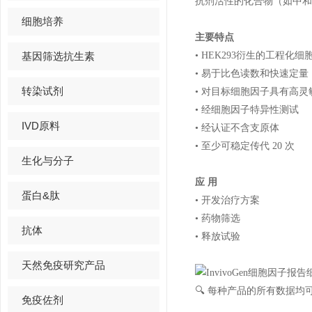
抗剂活性的化合物（如中和抗
细胞培养
主要特点
基因筛选抗生素
• HEK293衍生的工程化细
• 易于比色读数和快速定量
转染试剂
• 对目标细胞因子具有高灵
• 经细胞因子特异性测试
IVD原料
• 经认证不含支原体
• 至少可稳定传代 20 次
生化与分子
应 用
蛋白&肽
• 开发治疗方案
• 药物筛选
抗体
• 释放试验
天然免疫研究产品
🔍 每种产品的所有数据
免疫佐剂