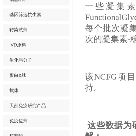
一些凝集素，使
基因筛选抗生素
Functiona
每个批次凝集
转染试剂
次的凝集素-
IVD原料
生化与分子
该NCFG
蛋白&肽
持。
抗体
天然免疫研究产品
免疫佐剂
这些数据为
核苷酸