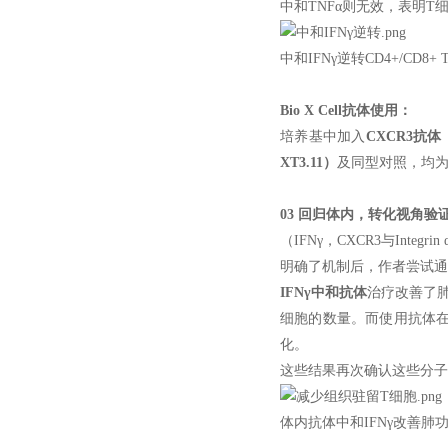
中和TNFα则无效，表明T
中和IFNγ逆转CD4+/C
Bio X Cell抗体使用：
培养基中加入
CXCR3抗体（
XT3.11）
及同型对照，均为
03 回归体内，转化视角验
（IFNγ，CXCR3与Integrin 
明确了机制后，作者尝试通
IFNγ中和抗体
治疗改善了肺
细胞的数量。而使用抗体
化。
这些结果再次确认这些分子
体内抗体中和IFNγ改善肺