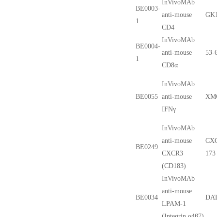
InVivoMAb
BE0003-
anti-mouse
GK1
1
CD4
InVivoMAb
BE0004-
anti-mouse
53-
1
CD8α
InVivoMAb
BE0055
anti-mouse
XM
IFNγ
InVivoMAb
anti-mouse
CX
BE0249
CXCR3
173
(CD183)
InVivoMAb
anti-mouse
BE0034
DA
LPAM-1
(Integrin α4β7)