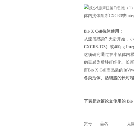
体内抗体阻断CXCR3或Int
Bio X Cell抗体使用：
从流感感染7 天后开始，小
CXCR3-173）
或400μg
Int
这项研究通过在小鼠体内模
病毒感染后肺纤维化、长新
而Bio X Cell高品质
各类活体
、活细胞的长时程
下表是这篇论文使用的 Bio X
货号
品名
克