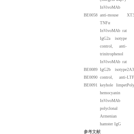
InVivoMAb
BE0058
anti-mouse
XT3
TNFα
InVivoMAb rat
IgG2a isotype
control, anti-
trinitrophenol
InVivoMAb rat
BE0089
IgG2b isotype
2A3
BE0090
control, anti-
LTF
BE0091
keyhole limpet
Poly
hemocyanin
InVivoMAb
polyclonal
Armenian
hamster IgG
参考文献