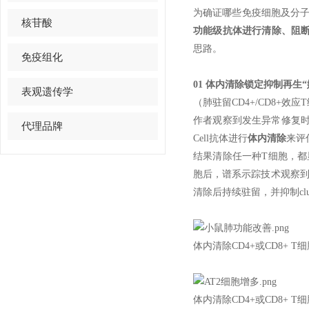
为确证哪些免疫细胞及分
核苷酸
功能级抗体进行清除、阻
思路。
免疫组化
01 体内清除锁定抑制再生“
表观遗传学
（肺驻留CD4+/CD8+效应
作者观察到发生异常修复时肺
代理品牌
Cell抗体进行
体内清除
来评
结果清除任一种T细胞，都
胞后，谱系示踪技术观察到Sc
清除后持续驻留，并抑制cl
体内清除CD4+或CD8+ T
体内清除CD4+或CD8+ T细