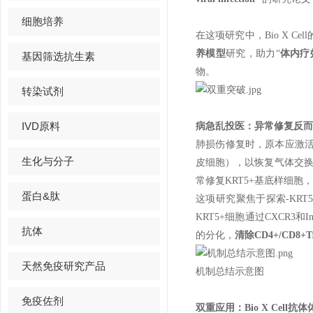
细胞培养
在这项研究中，Bio X Cel
养模型
研究，助力“
体内疗
基因筛选抗生素
物。
转染试剂
IVD原料
病急乱投医：异常修复反而
肺损伤修复时，原本应激活启
生化与分子
皮细胞），以恢复气体交换
常修复KRT5+基底样细
蛋白&肽
这项研究聚焦于探索-KRT
KRT5+细胞通过CXCR3和I
抗体
的分化，
清除CD4+/CD8
天然免疫研究产品
机制总结示意图
免疫佐剂
双重应用：Bio X Cell