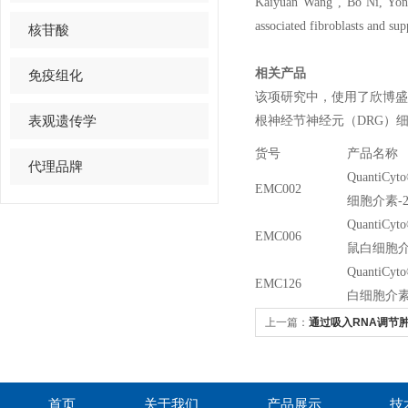
Kaiyuan Wang , Bo Ni, Yongj
associated fibroblasts and su
核苷酸
相关产品
免疫组化
该项研究中，使用了欣博盛生物（Neo
表观遗传学
根神经节神经元（DRG）
货号
产品名称
代理品牌
QuantiCyt
EMC002
细胞介素-
QuantiCyt
EMC006
鼠白细胞介素
QuantiCyt
EMC126
白细胞介素
上一篇：
通过吸入RNA调节
癌免疫治疗
首页
关于我们
产品展示
技