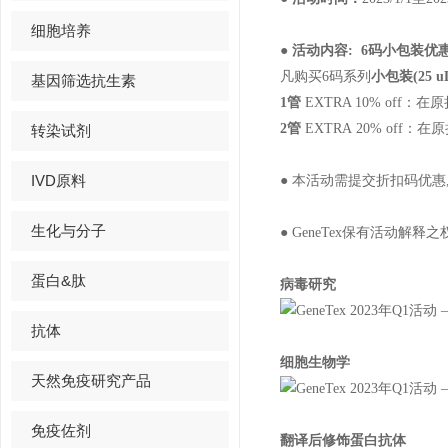
细胞培养
●
活动内容:
6码小包装优
凡购买6码系列
小包装(25 u
基因筛选抗生素
1管
EXTRA 10% off：
2管
EXTRA 20% off：
转染试剂
IVD原料
●
本活动需提交折扣码优惠
生化与分子
●
GeneTex保有活动解释之
蛋白&肽
病毒研究
抗体
细胞生物学
天然免疫研究产品
免疫佐剂
翻译后修饰蛋白抗体