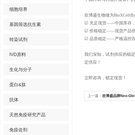
细胞培养
欣博盛生物做为BioXCe
☑ 充足现货——中国库存
基因筛选抗生素
☑ 价格稳定——现货产品
☑ 品质稳定——严格温控
转染试剂
IVD原料
我们深知，试剂供应的稳定
定供应！
生化与分子
立即咨询，锁定现货！
蛋白&肽
上一篇：
欣博盛品牌Neo-Gl
抗体
先试用！
天然免疫研究产品
免疫佐剂