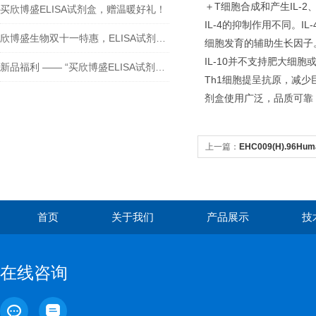
＋T细胞合成和产生IL-2、I
买欣博盛ELISA试剂盒，赠温暖好礼！
IL-4的抑制作用不同。I
欣博盛生物双十一特惠，ELISA试剂盒买二送一！
细胞发育的辅助生长因子。I
IL-10并不支持肥大细胞
新品福利 —— “买欣博盛ELISA试剂盒送京东卡”
Th1细胞提呈抗原，减少巨
剂盒使用广泛，品质可靠
上一篇：
EHC009(H).96Human
Sensitivity)（人白细胞介素-
首页
关于我们
产品展示
技
在线咨询