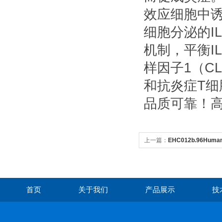
效应细胞中诱
细胞分泌的I
机制，平衡IL
样因子1（C
和抗炎症T细
品质可靠！高
上一篇：
EHC012b.96Human
抗素样分子β ）
首页
关于我们
产品展示
技