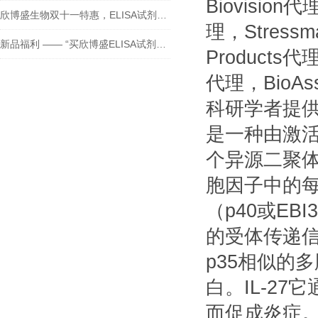
Biovision代
欣博盛生物双十一特惠，ELISA试剂盒买二送一！
理，Stressm
新品福利 —— “买欣博盛ELISA试剂盒送京东卡”
Products代理
代理，BioAs
科研学者提供全
是一种由激
个异源二聚体细
胞因子中的每
（p40或E
的受体传递信号
p35相似的多肽
白。IL-27
而促成炎症。