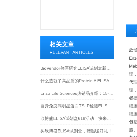
相关文章
欣博
RELEVANT ARTICLES
Enz
Mab
BioVendor兽医研究ELISA试剂盒新品上市！
理，P
什么造就了高品质的Protein A ELISA试剂盒？
代理，
理，
Enzo Life Sciences热销品介绍：15-脱氧-Δ12,14-前列腺素J2 ELISA试剂盒
者提
自身免疫病明星蛋白TSLP检测ELISA试剂盒介绍
细胞
细
欣博盛ELISA试剂盒618活动，快来参与吧~
包括
胞、
买欣博盛ELISA试剂盒，赠温暖好礼！