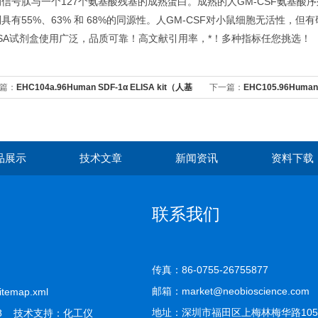
信号肽与一个127个氨基酸残基的成熟蛋白。成熟的人GM-CSF氨基酸序
具有55%、63% 和 68%的同源性。人GM-CSF对小鼠细胞无活性，
ISA试剂盒使用广泛，品质可靠！高文献引用率，*！多种指标任您挑选！
篇：
EHC104a.96Human SDF-1α ELISA kit（人基
下一篇：
EHC105.96Human
胞衍生因子-1）
细胞巨噬细胞集落刺激因子 
品展示
技术文章
新闻资讯
资料下载
联系我们
传真：86-0755-26755877
邮箱：market@neobioscience.com
itemap.xml
地址：深圳市福田区上梅林梅华路10
8 技术支持：
化工仪