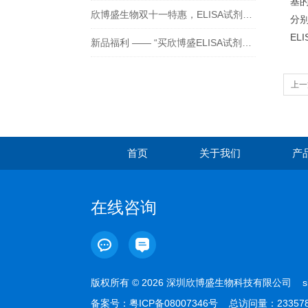
基的
欣博盛生物双十一特惠，ELISA试剂盒买二送一！
分别
EL
新品福利 —— “买欣博盛ELISA试剂盒送京东卡”
上一
质细
首页
关于我们
产
在线咨询
版权所有 © 2026 深圳欣博盛生物科技有限公司
s
备案号：
粤ICP备08007346号
总访问量：23357