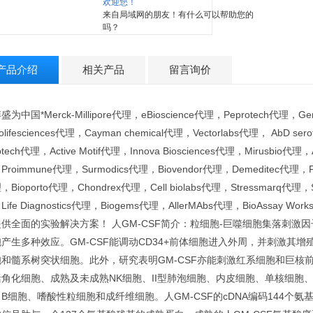
欢迎您！
来自局域网的朋友！有什么可以帮助您的
吗？
产品介绍
相关产品
留言询价
盛为中国*Merck-Millipore代理，eBioscience代理，Peprotech代理，
olifesciences代理，Cayman chemical代理，Vectorlabs代理， AbD s
tech代理，Active Motif代理，Innova Biosciences代理，Mirusbio代理，A
roimmune代理，Surmodics代理，Biovendor代理，Demeditec代理，Fitz
Bioporto代理，Chondrex代理，Cell biolabs代理，Stressmarq代理，St
Life Diagnostics代理，Biogems代理，AllerMAbs代理，BioAssay
供全面的实验解决方案！ 人GM-CSF简介：粒细胞-巨噬细胞集落刺激因
产生多种效应。GM-CSF能调动CD34+前体细胞进入外周，并刺激其
胞和髓系树突状细胞。此外，研究表明GM-CSF亦能刺激红系细胞和巨核前
角化细胞、成熟及未成熟NK细胞、II型肺泡细胞、内皮细胞、单核细胞、骨髓
B细胞、嗜酸性粒细胞和成纤维细胞。人GM-CSF的cDNA编码144个