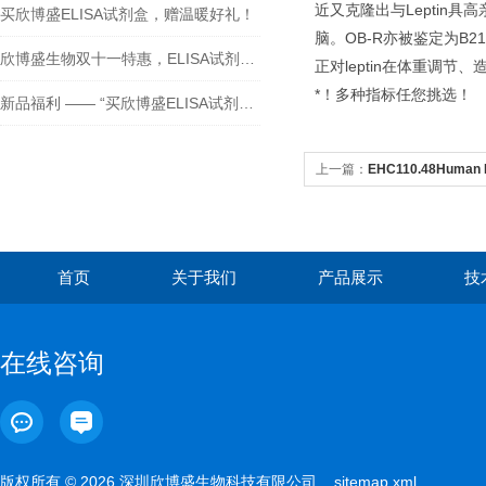
近又克隆出与Leptin具
买欣博盛ELISA试剂盒，赠温暖好礼！
脑。OB-R亦被鉴定为B
欣博盛生物双十一特惠，ELISA试剂盒买二送一！
正对leptin在体重调
*！多种指标任您挑选！
新品福利 —— “买欣博盛ELISA试剂盒送京东卡”
上一篇：
EHC110.48Human 
素）
首页
关于我们
产品展示
技
在线咨询
版权所有 © 2026 深圳欣博盛生物科技有限公司
sitemap.xml