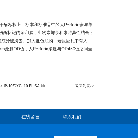
抗包被于酶标板上，标本和标准品中的人Perforin会与单
物酶标记的亲和素，生物素与亲和素特异性结合；
，游离的成分被洗去。加入显色底物，若反应孔中有人
处测OD值，人Perforin浓度与OD450值之间呈
e IP-10/CXCL10 ELISA kit
返回列表>>
在线留言
联系我们