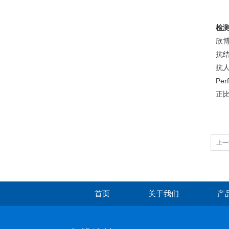
检
欣博
抗结
抗人
Pe
正比
上一
首页
关于我们
产