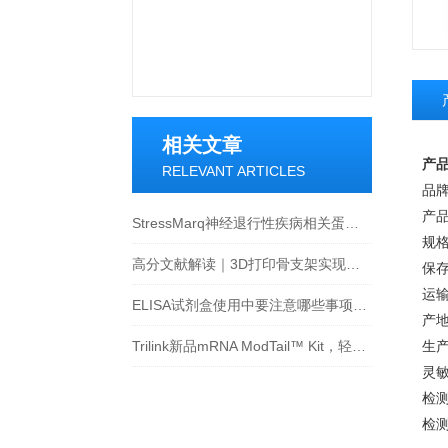
相关文章
产品
RELEVANT ARTICLES
品牌：
产品
StressMarq神经退行性疾病相关蛋白介绍
规格
高分文献解读｜3D打印骨支架实现梯度密度颌骨功能性重建
保存
运输
ELISA试剂盒使用中要注意哪些事项呢？
产地
Trilink新品mRNA ModTail™ Kit，轻松实现蛋白高效长效表达
生产
灵敏度
检测
检