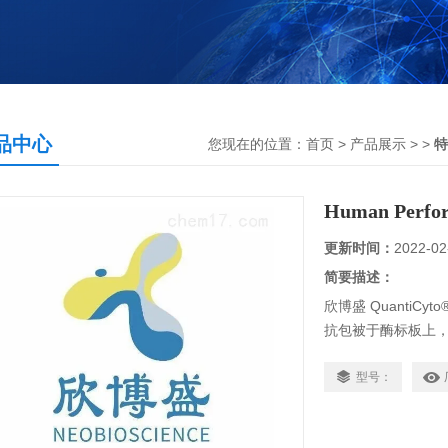
品中心
您现在的位置：
首页
>
产品展示
> >
特
Human Perf
更新时间：
2022-02
简要描述：
欣博盛 QuantiCy
抗包被于酶标板上，标
的成分被洗去。加入生
记的亲和素，生物素与
型号：
单抗上的人Perfo
显色底物，若反应