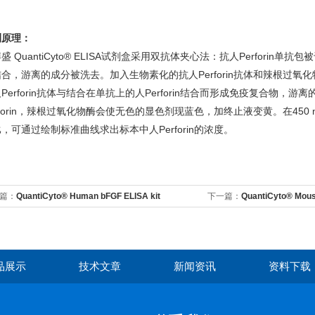
测原理：
盛 QuantiCyto® ELISA试剂盒采用双抗体夹心法：抗人Perforin单
合，游离的成分被洗去。加入生物素化的抗人Perforin抗体和辣根过氧化
Perforin抗体与结合在单抗上的人Perforin结合而形成免疫复合物
rforin，辣根过氧化物酶会使无色的显色剂现蓝色，加终止液变黄。在450 nm
，可通过绘制标准曲线求出标本中人Perforin的浓度。
篇：
QuantiCyto® Human bFGF ELISA kit
下一篇：
QuantiCyto® Mous
品展示
技术文章
新闻资讯
资料下载