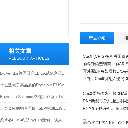
产品介绍
相关文章
Cas9 (CRISPR相关蛋
RELEVANT ARTICLES
的各种类型细菌中的CRISPR(Cl
开外源DNA(如质粒DN
BioVendor兽医研究ELISA试剂盒新品上市！
互补，Cas9切割入侵的D
什么造就了高品质的Protein A ELISA试剂盒？
Cas9蛋白作为引起DN
Enzo Life Sciences热销品介绍：15-脱氧-Δ12,14-前列腺素J2 ELISA试剂盒
DNA断裂可分别通过非
自身免疫病明星蛋白TSLP检测ELISA试剂盒介绍
RNA互补的序列。在人类
欣博盛ELISA试剂盒618活动，快来参与吧~