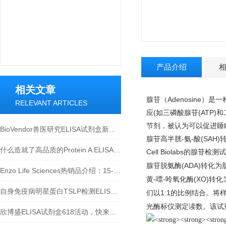
产品介绍
相关文章
腺苷（Adenosine
RELEVANT ARTICLES
应(如三磷酸腺苷(ATP)
节剂，被认为可以促进睡眠
BioVendor兽医研究ELISA试剂盒新品上市！
腺苷高半胱-氨-酸(SAH
什么造就了高品质的Protein A ELISA试剂盒？
Cell Biolabs
的腺苷检测试
(ADA)
腺苷脱氨酶
转化为肌
Enzo Life Sciences热销品介绍：15-脱氧-Δ12,14-前列腺素J2 ELISA试剂盒
(XO)
黄-嘌-呤氧化酶
转化
自身免疫病明星蛋白TSLP检测ELISA试剂盒介绍
1:1
们以
的比例结合。将
光酶标仪测定读数。该试
欣博盛ELISA试剂盒618活动，快来参与吧~