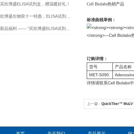
买欣博盛ELISA试剂盒，赠温暖好礼！
欣博盛生物双十一特惠，ELISA试剂盒买二送一！
标准曲线举例：
新品福利 —— “买欣博盛ELISA试剂盒送京东卡”
订购详情：
货号
产品名称
MET-5090
Adenosine
Cell Biolabs
详情请联系
中
上一篇：
QuickTiter™ MuLV 
首页
关于我们
产品展示
技