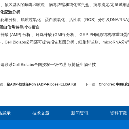
系、预装基因的病毒和质粒、病毒浓缩和纯化试剂盒、病毒滴定
/
定量试剂
化应激分析
氧化剂分析、脂质过氧化、蛋白质氧化、活性氧（
ROS
）分析及
DNA/RNA
蛋白信号转导
/
小
G
蛋白
腺苷酸
(AMP)
分析
、环鸟苷酸
(GMP)
分析、
GRP-PH
同源结构域重组蛋
外，
Cell Biolabs
公司还可提供报告基因分析，细胞和试剂、
microRNA
分析
请联系Cell Biolabs全国授权一级代理-欣博盛生物科技
篇：
聚ADP-核糖基Poly (ADP-Ribose) ELISA Kit
下一篇：
Chondrex 牛II型
品展示
技术文章
新闻资讯
资料下载