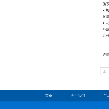
胞
●
氧
抗
●
G
环
此
详情
上一
首页
关于我们
产