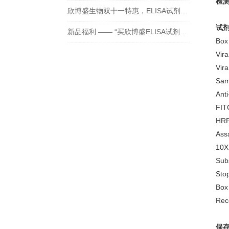
检
欣博盛生物双十一特惠，ELISA试剂盒买二送一！
试
新品福利 —— “买欣博盛ELISA试剂盒送京东卡”
Box
Vir
Vir
S
Ant
FIT
HRP
A
1
Su
S
Box 
Re
保