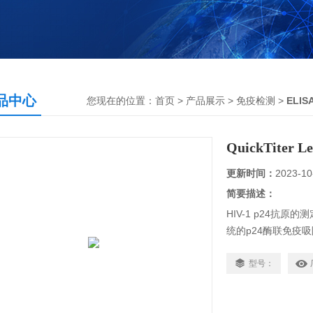
品中心
您现在的位置：
首页
>
产品展示
>
免疫检测
>
ELI
QuickTiter Len
更新时间：
2023-10
简要描述：
HIV-1 p24抗
统的p24酶联免疫
关p24和游离p24
型号：