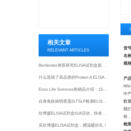
相关文章
货
RELEVANT ARTICLES
名
规
BioVendor兽医研究ELISA试剂盒新品上市！
什么造就了高品质的Protein A ELISA试剂盒？
产
HIV
Enzo Life Sciences热销品介绍：15-脱氧-Δ12,14-前列腺素J2 ELISA试剂盒
中
自身免疫病明星蛋白TSLP检测ELISA试剂盒介绍
我
欣博盛ELISA试剂盒618活动，快来参与吧~
前
检
买欣博盛ELISA试剂盒，赠温暖好礼！