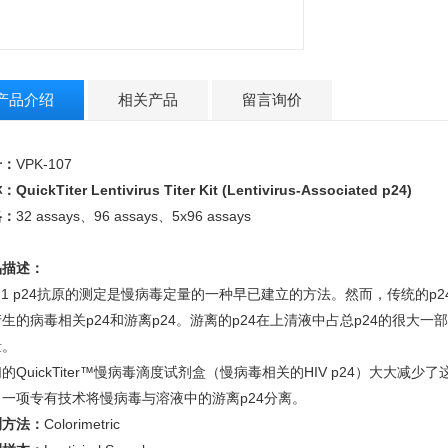
产品介绍
相关产品
留言询价
号：
VPK-107
称：
QuickTiter Lentivirus Titer Kit (Lentivirus-Associated p24)
格：
32 assays、96 assays
、
5x96 assays
品描述：
-1 p24
抗原的测定是慢病毒定量的一种早已建立的方法。然而，传统的
p2
产生的病毒相关
p24
和游离
p24
。游离的
p24
在上清液中占总
p24
的很大一部
数量。
们的
QuickTiter™
慢病毒滴度试剂盒（慢病毒相关的
HIV p24
）大大减少了
，一项专有技术将慢病毒与溶液中的游离
p24
分离。
测方法：
Colorimetric