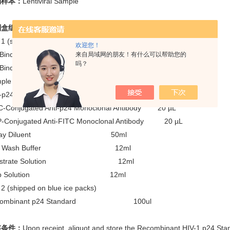
测样本：
Lentiviral Sample
剂盒组成：
 1 (shipped at room temperature)
欢迎您！
aBind™ Lentivirus Reagent A (100X) 1ml
来自局域网的朋友！有什么可以帮助您的
吗？
aBind™ Lentivirus Reagent B (100X) 1ml
ample Diluent 50ml
i-p24 Antibody Coated Plate 96wells
C-Conjugated Anti-p24 Monoclonal Antibody 20 µL
-Conjugated Anti-FITC Monoclonal Antibody 20 µL
ssay Diluent 50ml
0X Wash Buffer 12ml
bstrate Solution 12ml
top Solution 12ml
2 (shipped on blue ice packs)
combinant p24 Standard 100ul
存条件：
Upon receipt, aliquot and store the Recombinant HIV-1 p24 Stan