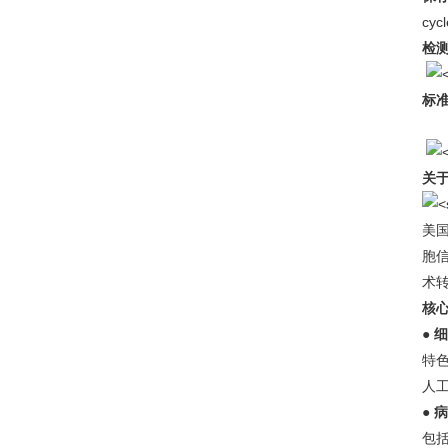
cycl
检
标
关于c
美
胞
术
核
● 
特
人
●
病
包