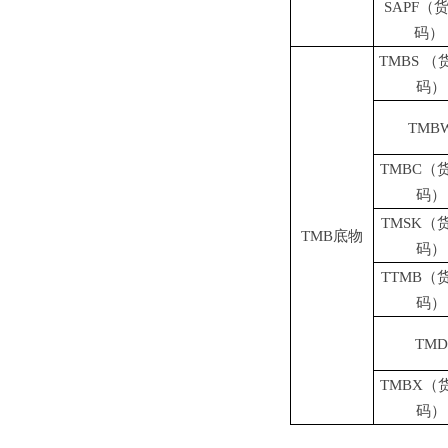
SAPF（
码）
TMBS 
码）
TMB
TMBC（
码）
TMSK（
TMB底物
码）
TTMB（
码）
TMD
TMBX（
码）