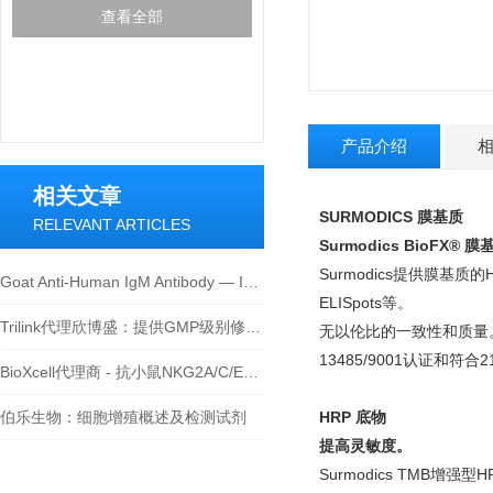
查看全部
产品介绍
相关文章
SURMODICS 膜基质
RELEVANT ARTICLES
Surmodics BioF
Surmodics提供膜
Goat Anti-Human IgM Antibody — IVD原料推荐
ELISpots等。
Trilink代理欣博盛：提供GMP级别修饰的N1-甲基假尿苷三磷酸
无以伦比的一致性和质量。B
13485/9001认证和符
BioXcell代理商 - 抗小鼠NKG2A/C/E单克隆抗体
伯乐生物：细胞增殖概述及检测试剂
HRP 底物
提高灵敏度。
Surmodics TMB