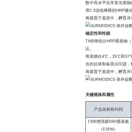
数中高水平化学发光底物
用1:3连续稀释的HRP缀
将膜置于基质中，孵育并
稳定性和性能
TMB单组分HRP膜底
比。
将底物在4℃，25℃和37
合的抗体制备斑点印迹，
将膜置于基质中，孵育并
关键规格和属性
产品名称和代码
TMB增强膜HRP膜基板
（ESPM）