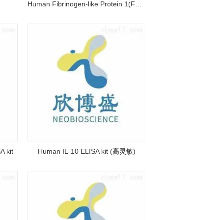
Human Fibrinogen-like Protein 1(FGL-1) ELISA kit
 kit
Human IL-10 ELISA kit (高灵敏)