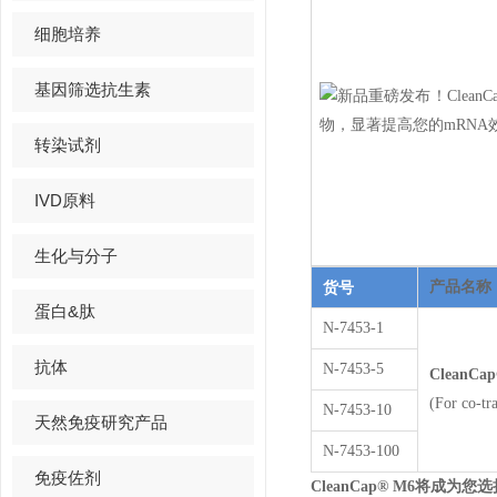
细胞培养
基因筛选抗生素
转染试剂
IVD原料
生化与分子
货号
产品名称
蛋白&肽
N-7453-1
抗体
N-7453-5
CleanCap
(For co-t
N-7453-10
天然免疫研究产品
N-7453-100
免疫佐剂
CleanCap® M6
将成为您选