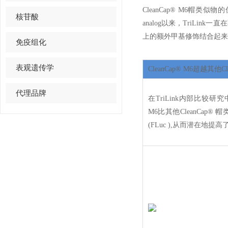
CleanCap® M6
帽类似物的
核苷酸
analog
以来，
TriLink
一直在
上的额外甲基修饰结合起来
免疫组化
表观遗传学
CleanCap® M6
超越其他
C
代理品牌
在
TriLink
内部比较研究
M6
比其他
CleanCap®
帽
(FLuc ),
从而潜在地提高