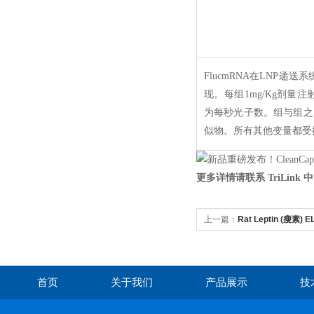
FlucmRNA
在
LNP
递送系
现。每组
1mg/Kg
剂量注
为每秒光子数。组与组之
似物。所有其他变量都受
更多详情请联系 TriLin
上一篇：
Rat Leptin (瘦素) 
首页
关于我们
产品展示
技