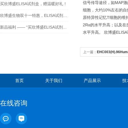
信号传导途径，如MAP激酶
买欣博盛ELISA试剂盒，赠温暖好礼！
细胞，大约10%左右的自
欣博盛生物双十一特惠，ELISA试剂盒买二送一！
原特异性记忆T细胞的维持
2Rα的水平升高；以及在
新品福利 —— “买欣博盛ELISA试剂盒送京东卡”
水平升高。 欣博盛ELI
上一篇：
EHC003(H).96Human
Sensitivity )（人白细胞介素
首页
关于我们
产品展示
技
在线咨询