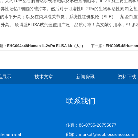
，大约10%左右的自然杀伤细胞以及淋巴瘤细胞等。IL-2R的主要生物
异性记忆T细胞的维持等。然后对于可溶性IL-2Rα的生物学活性则知之甚
α的水平升高；以及在类风湿关节炎，系统性红斑狼疮（SLE），某些白血病
升高。 欣博盛ELISA试剂盒使用广泛，品质可靠！高文献引用率，*！
篇：
EHC004r.48Human IL-2sRα ELISA kit（人白
下一篇：
EHC005.48Human
介素-2可溶性受体α）
介素-3 ）
品展示
技术文章
新闻资讯
资料下载
联系我们
传真：86-0755-26755877
邮箱：market@neobioscience.com
itemap.xml