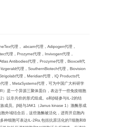
GeneTex代理， abcam代理，Adipogen代理，
erotec代理，Prozyme代理，Invivogen代理，
tlas Antibodies代理，Prozyme代理，Bioxcell代
gerald代理，SouthernBiotech代理，Biovision
rigolab代理，Meridian代理，IQ Products代
 Works代理，MetaSystems代理，可为中国广大科研学
r ,IL-2R）是一个异源三聚体蛋白，表达于一些免疫细胞
D132）以非共价的形式组成。α和β链参与IL-2的结
。β链与JAK1（Janus kinase 1）激酶形成
2R的胞外域结合后，这些激酶被活化，进而开启胞内
多种细胞可表达IL-2Rα,包括抗原活化的T细胞和B