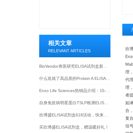
相关文章
欣博
RELEVANT ARTICLES
Enz
Mab
BioVendor兽医研究ELISA试剂盒新品上市！
理，P
什么造就了高品质的Protein A ELISA试剂盒？
代理，
理，
Enzo Life Sciences热销品介绍：15-脱氧-Δ12,14-前列腺素J2 ELISA试剂盒
者提
自身免疫病明星蛋白TSLP检测ELISA试剂盒介绍
如淋
合，
欣博盛ELISA试剂盒618活动，快来参与吧~
复合
信号
买欣博盛ELISA试剂盒，赠温暖好礼！