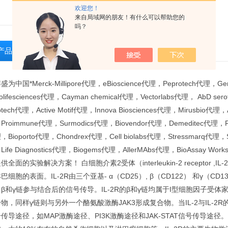
欢迎您！
来自局域网的朋友！有什么可以帮助您的
吗？
产品介绍
相关产品
留言询价
盛为中国*Merck-Millipore代理，eBioscience代理，Peprotech代理，
olifesciences代理，Cayman chemical代理，Vectorlabs代理， AbD s
tech代理，Active Motif代理，Innova Biosciences代理，Mirusbio代理，A
roimmune代理，Surmodics代理，Biovendor代理，Demeditec代理，Fitz
Bioporto代理，Chondrex代理，Cell biolabs代理，Stressmarq代理，St
Life Diagnostics代理，Biogems代理，AllerMAbs代理，BioAssay
供全面的实验解决方案！ 白细胞介素2受体（interleukin-2 recepto
巴细胞的表面。IL-2R由三个亚基- α（CD25）, β（CD122） 和γ（C
β和γ链参与结合后的信号传导。IL-2R的β和γ链均属于I型细胞因子受体家族成员
物，同样γ链则与另外一个酪氨酸激酶JAK3形成复合物。当IL-2与IL-
传导途径，如MAP激酶途径、PI3K激酶途径和JAK-STAT信号传导途径。