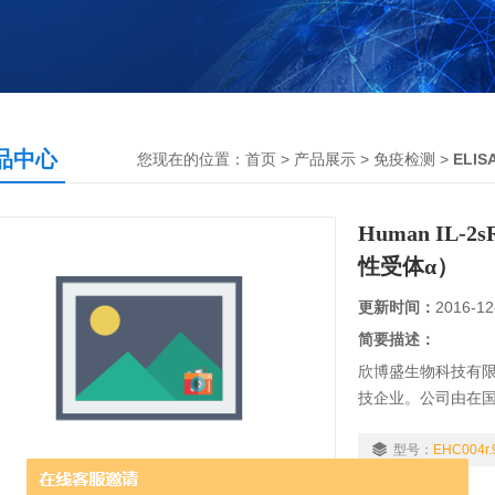
品中心
您现在的位置：
首页
>
产品展示
>
免疫检测
>
ELI
Human IL-
性受体α）
更新时间：
2016-12
简要描述：
欣博盛生物科技有
技企业。公司由在
队和企业管理团队
剂盒等免疫学产品
型号：
EHC004r.